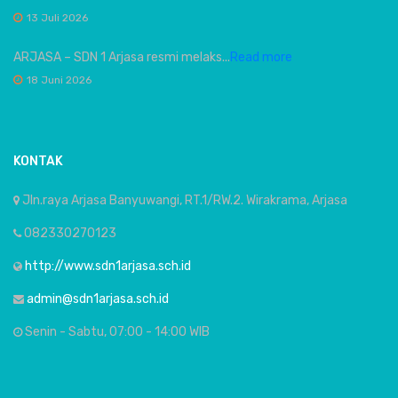
13 Juli 2026
ARJASA – SDN 1 Arjasa resmi melaks...
Read more
18 Juni 2026
KONTAK
Jln.raya Arjasa Banyuwangi, RT.1/RW.2. Wirakrama, Arjasa
082330270123
http://www.sdn1arjasa.sch.id
admin@sdn1arjasa.sch.id
Senin - Sabtu, 07:00 - 14:00 WIB