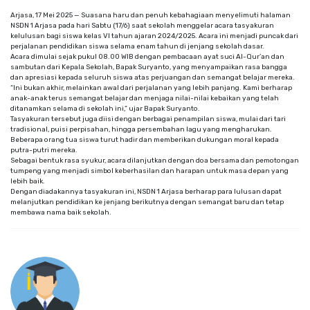
Arjasa, 17 Mei 2025 — Suasana haru dan penuh kebahagiaan menyelimuti halaman
NSDN 1 Arjasa pada hari Sabtu (17/6) saat sekolah menggelar acara tasyakuran
kelulusan bagi siswa kelas VI tahun ajaran 2024/2025. Acara ini menjadi puncak dari
perjalanan pendidikan siswa selama enam tahun di jenjang sekolah dasar.
Acara dimulai sejak pukul 08.00 WIB dengan pembacaan ayat suci Al-Qur’an dan
sambutan dari Kepala Sekolah, Bapak Suryanto, yang menyampaikan rasa bangga
dan apresiasi kepada seluruh siswa atas perjuangan dan semangat belajar mereka.
“Ini bukan akhir, melainkan awal dari perjalanan yang lebih panjang. Kami berharap
anak-anak terus semangat belajar dan menjaga nilai-nilai kebaikan yang telah
ditanamkan selama di sekolah ini,” ujar Bapak Suryanto.
Tasyakuran tersebut juga diisi dengan berbagai penampilan siswa, mulai dari tari
tradisional, puisi perpisahan, hingga persembahan lagu yang mengharukan.
Beberapa orang tua siswa turut hadir dan memberikan dukungan moral kepada
putra-putri mereka.
Sebagai bentuk rasa syukur, acara dilanjutkan dengan doa bersama dan pemotongan
tumpeng yang menjadi simbol keberhasilan dan harapan untuk masa depan yang
lebih baik.
Dengan diadakannya tasyakuran ini, NSDN 1 Arjasa berharap para lulusan dapat
melanjutkan pendidikan ke jenjang berikutnya dengan semangat baru dan tetap
membawa nama baik sekolah.