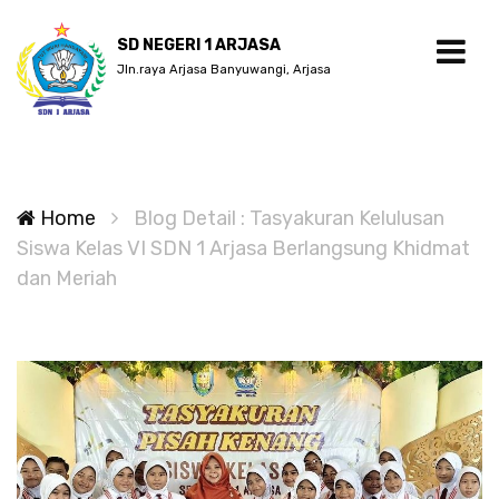
SD NEGERI 1 ARJASA
Jln.raya Arjasa Banyuwangi, Arjasa
Home
Blog Detail : Tasyakuran Kelulusan
Siswa Kelas VI SDN 1 Arjasa Berlangsung Khidmat
dan Meriah