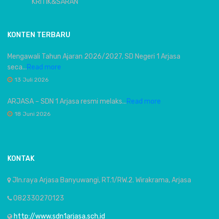
KRITIK&SARAN
KONTEN TERBARU
Mengawali Tahun Ajaran 2026/2027, SD Negeri 1 Arjasa
seca...
Read more
13 Juli 2026
ARJASA – SDN 1 Arjasa resmi melaks...
Read more
18 Juni 2026
KONTAK
Jln.raya Arjasa Banyuwangi, RT.1/RW.2. Wirakrama, Arjasa
082330270123
http://www.sdn1arjasa.sch.id