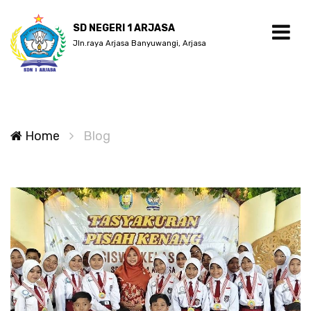
SD NEGERI 1 ARJASA
Jln.raya Arjasa Banyuwangi, Arjasa
Home
Blog