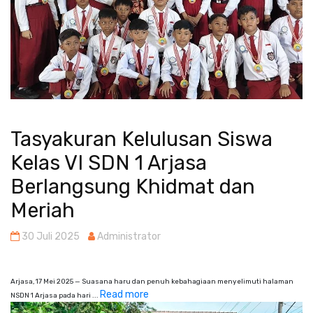
Tasyakuran Kelulusan Siswa
Kelas VI SDN 1 Arjasa
Berlangsung Khidmat dan
Meriah
30 Juli 2025
Administrator
Arjasa, 17 Mei 2025 — Suasana haru dan penuh kebahagiaan menyelimuti halaman
Read more
NSDN 1 Arjasa pada hari ...